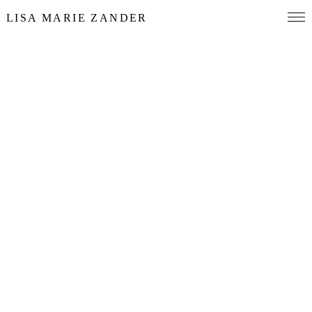
LISA MARIE ZANDER
„Für alle, die täglich unsere Städte durchlöchern und diejenigen,
die daran scheitern“